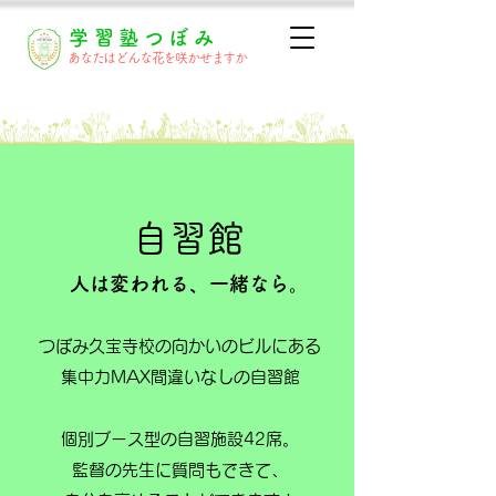
学習塾つぼみ
あなたはどんな花を咲かせますか
体験授業
自習館
人は変われる、一緒なら。
つぼみ久宝寺校の向かいのビルにある
集中力MAX間違いなしの自習館
個別ブース型の自習施設42席。
監督の先生に質問もできて、