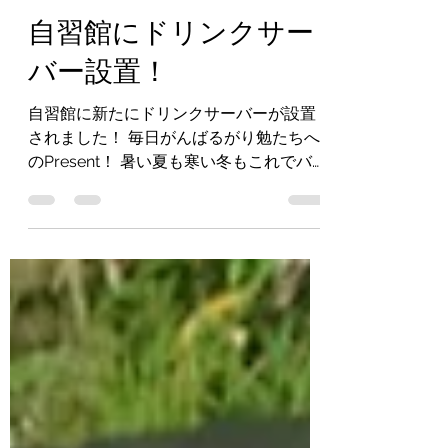
学習塾 つぼみ
2023年6月27日
読了時間: 1分
自習館にドリンクサー
バー設置！
自習館に新たにドリンクサーバーが設置
されました！ 毎日がんばるがり勉たちへ
のPresent！ 暑い夏も寒い冬もこれでバッ
チリ！ 休憩するときは休憩して、メリハ
リつけて頑張りましょう！