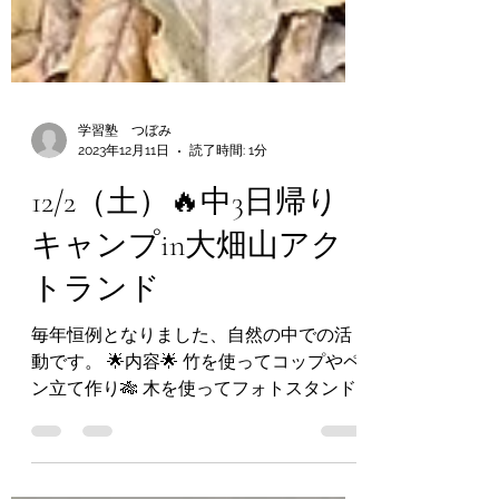
学習塾 つぼみ
2023年12月11日
読了時間: 1分
12/2（土）🔥中3日帰り
キャンプin大畑山アク
トランド
毎年恒例となりました、自然の中での活
動です。 🌟内容🌟 竹を使ってコップやペ
ン立て作り🎋 木を使ってフォトスタンド
作り🌲 カレー、焼きそば、焼きマシュマ
ロなど🍛 ひたすら遊ぶ⚽ 説明だけは先生